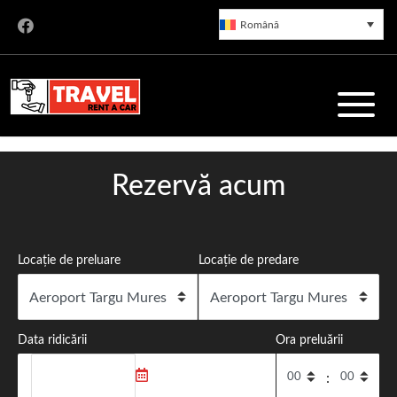
Română
Rent a Car Târgu Mureș
Rezervă acum
Servicii de închirieri auto de încredere în Târgu Mureș, cu o
Locație de preluare
Locație de predare
flotă modernă și prețuri corecte. Preluare rapidă din
Aeroportul Transilvania.
Data ridicării
Ora preluării
: