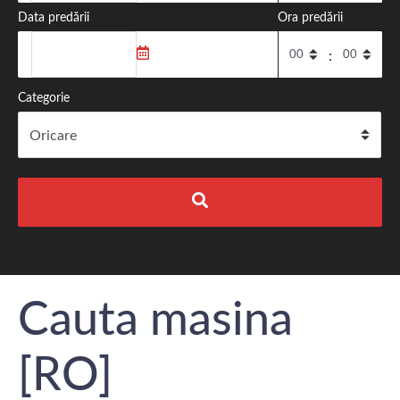
Data predării
Ora predării
:
Categorie
Cauta masina
[RO]