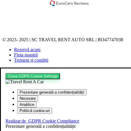
© 2023- 2025 | SC TRAVEL RENT AUTO SRL | RO47747038
Rezervă acum
Flota noastră
Termeni și condiții
Close GDPR Cookie Settings
Prezentare generală a confidențialității
Necesare
Analitice
Politică cookie-uri
Realizat de
GDPR Cookie Compliance
Prezentare generală a confidențialității