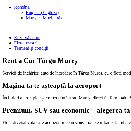
Română
English
(
Engleză
)
Magyar
(
Maghiară
)
Rezervă acum
Flota noastră
Termeni și condiții
Rent a Car Târgu Mureș
Servicii de închirieri auto de încredere în Târgu Mureș, cu o flotă mod
Mașina ta te așteaptă la aeroport
Închirieri auto rapide și comode în Târgu Mureș, direct în Terminalul Sos
Premium, SUV sau economic – alegerea ta
Flotă diversificată care acoperă orice nevoie: modele urbane, familiale 