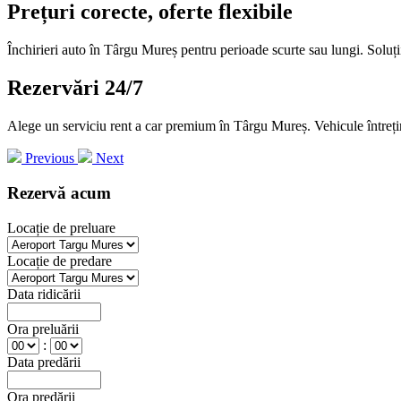
Prețuri corecte, oferte flexibile
Închirieri auto în Târgu Mureș pentru perioade scurte sau lungi. Soluții
Rezervări 24/7
Alege un serviciu rent a car premium în Târgu Mureș. Vehicule întreținut
Previous
Next
Rezervă acum
Locație de preluare
Locație de predare
Data ridicării
Ora preluării
:
Data predării
Ora predării