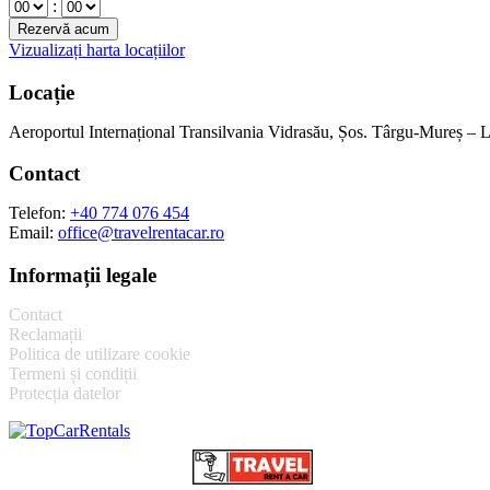
:
Vizualizați harta locațiilor
Locație
Aeroportul Internațional Transilvania Vidrasău, Șos. Târgu-Mureș –
Contact
Telefon:
+40 774 076 454
Email:
office@travelrentacar.ro
Informații legale
Contact
Reclamații
Politica de utilizare cookie
Termeni și condiții
Protecția datelor