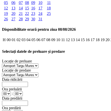
05
06
07
08
09
10
11
12
13
14
15
16
17
18
19
20
21
22
23
24
25
26
27
28
29
30
31
Disponibilitate orară pentru ziua 08/08/2026
H
00
01
02
03
04
05
06
07
08
09
10
11
12
13
14
15
16
17
18
19
20
Selectați datele de preluare și predare
Locație de preluare
Locație de predare
Data ridicării
Ora preluării
:
Data predării
Ora predării