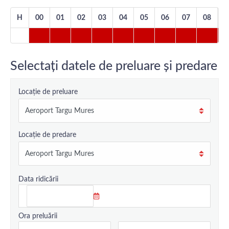
H
00
01
02
03
04
05
06
07
08
0
Selectați datele de preluare și predare
Locație de preluare
Locație de predare
Data ridicării
Ora preluării