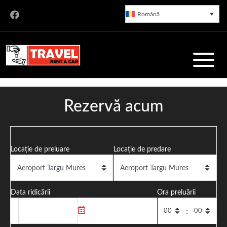
Română
Rent a Car Târgu Mureș
Rezervă acum
Servicii de închirieri auto de încredere în Târgu Mureș, cu o
Locație de preluare
Locație de predare
flotă modernă și prețuri corecte. Preluare rapidă din
Aeroportul Transilvania.
Data ridicării
Ora preluării
: