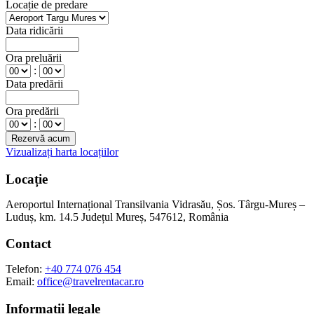
Locație de predare
Data ridicării
Ora preluării
:
Data predării
Ora predării
:
Vizualizați harta locațiilor
Locație
Aeroportul Internațional Transilvania Vidrasău, Șos. Târgu-Mureș –
Luduș, km. 14.5 Județul Mureș, 547612, România
Contact
Telefon:
+40 774 076 454
Email:
office@travelrentacar.ro
Informații legale