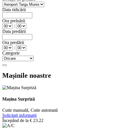
Data ridicării
Ora preluării
:
Data predării
Ora predării
:
Categorie
Mașinile noastre
Mașina Surpriză
Cutie manuală, Cutie automată
Solicitați informații
Începând de la
€
23.22