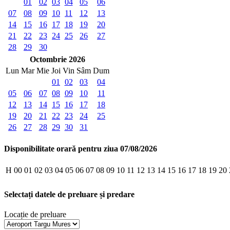
01
02
03
04
05
06
07
08
09
10
11
12
13
14
15
16
17
18
19
20
21
22
23
24
25
26
27
28
29
30
Octombrie 2026
Lun
Mar
Mie
Joi
Vin
Sâm
Dum
01
02
03
04
05
06
07
08
09
10
11
12
13
14
15
16
17
18
19
20
21
22
23
24
25
26
27
28
29
30
31
Disponibilitate orară pentru ziua 07/08/2026
H
00
01
02
03
04
05
06
07
08
09
10
11
12
13
14
15
16
17
18
19
20
Selectați datele de preluare și predare
Locație de preluare