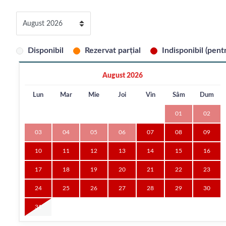
Disponibil
Rezervat parțial
Indisponibil (pentr
August 2026
Lun
Mar
Mie
Joi
Vin
Sâm
Dum
01
02
03
04
05
06
07
08
09
10
11
12
13
14
15
16
17
18
19
20
21
22
23
24
25
26
27
28
29
30
31