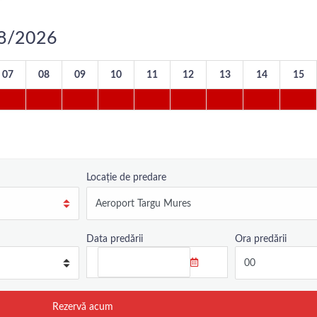
/08/2026
07
08
09
10
11
12
13
14
15
Locație de predare
Data predării
Ora predării