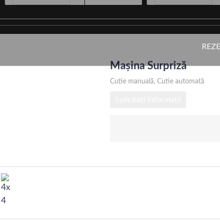
t a Car Târgu M
REZ
Mașina Surpriză
ârgu Mureș, cu o flotă modernă și prețuri corecte
Cutie manuală, Cutie automată
Solicitați informații