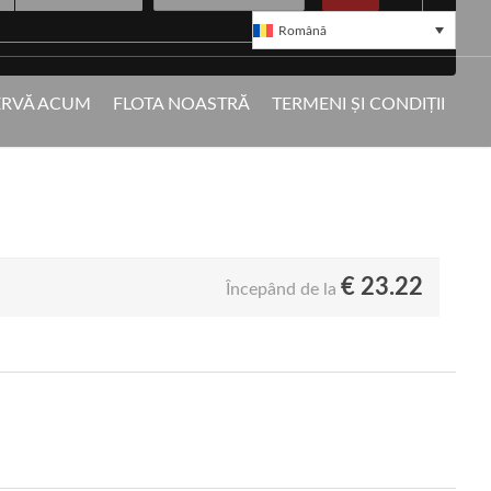
Română
ureș
ERVĂ ACUM
FLOTA NOASTRĂ
TERMENI ȘI CONDIȚII
. Preluare rapidă din Aeroportul Transilvania.
€
23.22
Începând de la