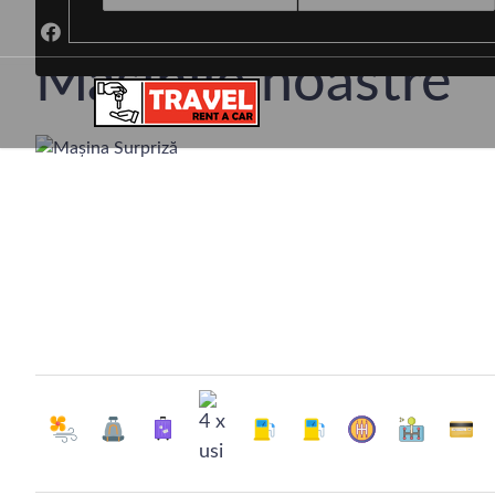
Ren
Mașinile noastre
Servicii de închirieri auto de încredere în T