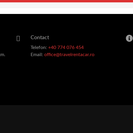
Contact
Telefon:
+40 774 076 454
km.
Email:
office@travelrentacar.ro