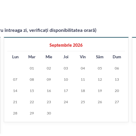
u întreaga zi, verificați disponibilitatea orară)
Septembrie 2026
Lun
Mar
Mie
Joi
Vin
Sâm
Dum
01
02
03
04
05
06
07
08
09
10
11
12
13
14
15
16
17
18
19
20
21
22
23
24
25
26
27
28
29
30