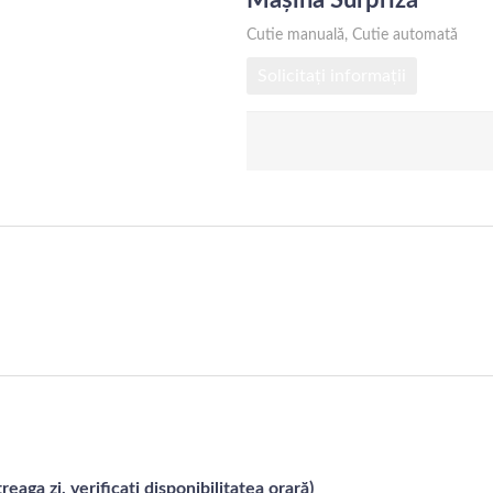
Cutie manuală, Cutie automată
Solicitați informații
reaga zi, verificați disponibilitatea orară)