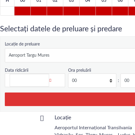
H
00
01
02
03
04
05
06
Selectați datele de preluare și predare
Locație de preluare
Data ridicării
Ora preluării
:
Locație
Aeroportul Internațional Transilvania
Vidrasău, Șos. Târgu-Mureș – Luduș, 