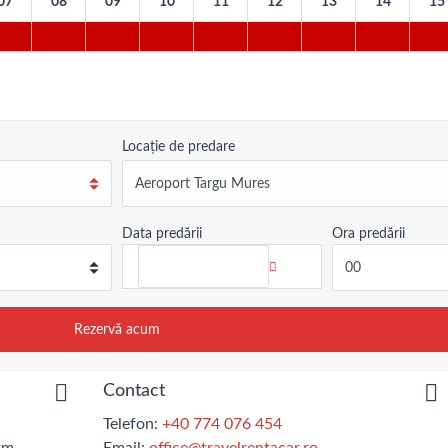
07
08
09
10
11
12
13
14
15
Locație de predare
Data predării
Ora predării
Contact
Telefon:
+40 774 076 454
km.
Email:
office@travelrentacar.ro