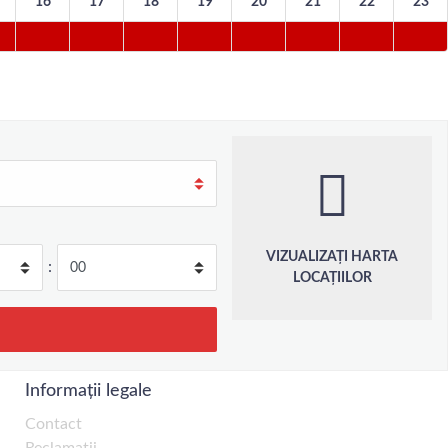
16
17
18
19
20
21
22
23
VIZUALIZAȚI HARTA
:
LOCAȚIILOR
Informații legale
Contact
Reclamații