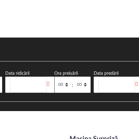
t a Car Târgu M
Data ridicării
Ora preluării
Data predării
ârgu Mureș, cu o flotă modernă și prețuri corecte
:
Mașina Surpriză