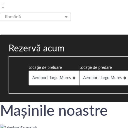
Română
Rezervă acum
Flota noastră
Termeni și condiții
Ren
Rezervă acum
Locație de preluare
Locație de predare
Servicii de închirieri auto de încredere în T
Mașinile noastre