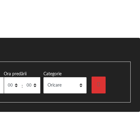
ureș
Ora predării
Categorie
. Preluare rapidă din Aeroportul Transilvania.
: