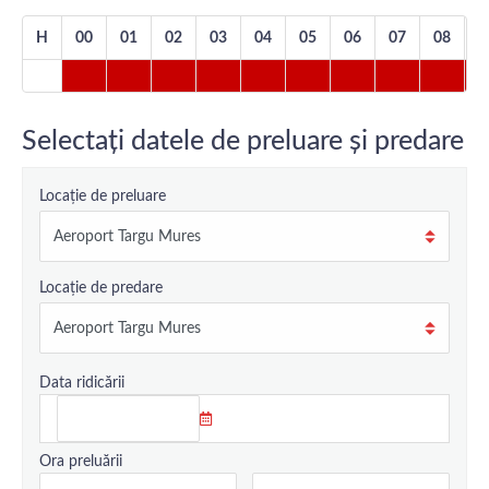
H
00
01
02
03
04
05
06
07
08
0
Selectați datele de preluare și predare
Locație de preluare
Locație de predare
Data ridicării
Ora preluării