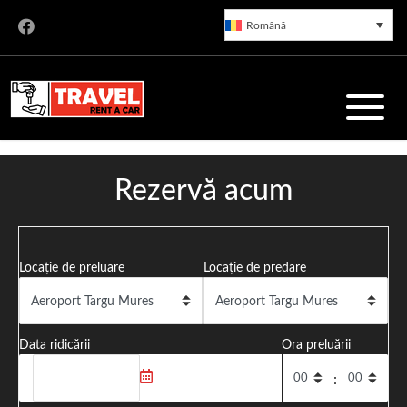
Română
Rent a Car Târgu Mureș
Rezervă acum
Servicii de închirieri auto de încredere în Târgu Mureș, cu o
Locație de preluare
Locație de predare
flotă modernă și prețuri corecte. Preluare rapidă din
Aeroportul Transilvania.
Data ridicării
Ora preluării
: