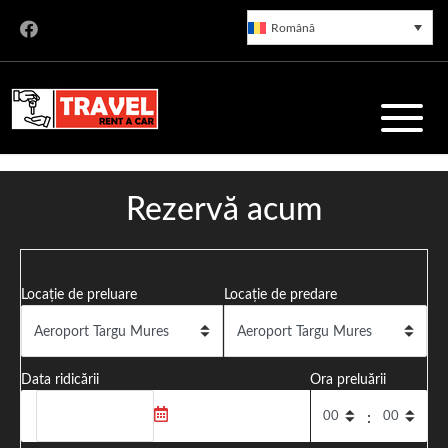
Română
Rent a Car Târgu Mureș
Rezervă acum
Servicii de închirieri auto de încredere în Târgu Mureș, cu o
Locație de preluare
Locație de predare
flotă modernă și prețuri corecte. Preluare rapidă din
Aeroportul Transilvania.
Data ridicării
Ora preluării
: