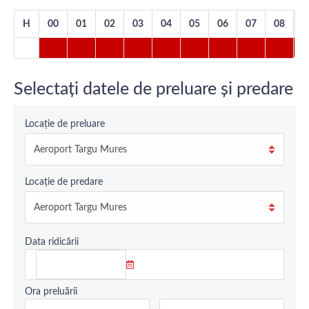
H
00
01
02
03
04
05
06
07
08
0
Selectați datele de preluare și predare
Locație de preluare
Locație de predare
Data ridicării
Ora preluării