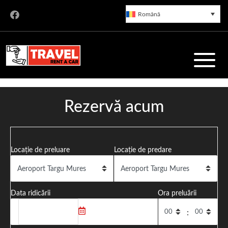
Română
Rent a Car Târgu Mureș
Rezervă acum
Servicii de închirieri auto de încredere în Târgu Mureș, cu o
Locație de preluare
Locație de predare
flotă modernă și prețuri corecte. Preluare rapidă din
Aeroportul Transilvania.
Data ridicării
Ora preluării
: