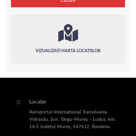
VIZUALIZAȚI HARTA LOCAȚIILOR
Locație
Aeroportul Internațional Transilvania
Vidrasău, Șos. Târgu-Mureș – Luduș, km.
14.5 Județul Mureș, 547612, România