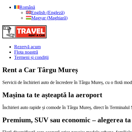
Română
English
(
Engleză
)
Magyar
(
Maghiară
)
Rezervă acum
Flota noastră
Termeni și condiții
Rent a Car Târgu Mureș
Servicii de închirieri auto de încredere în Târgu Mureș, cu o flotă mod
Mașina ta te așteaptă la aeroport
Închirieri auto rapide și comode în Târgu Mureș, direct în Terminalul Sos
Premium, SUV sau economic – alegerea ta