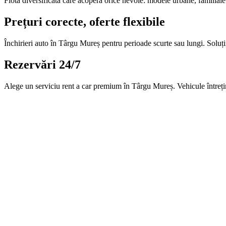
Flotă diversificată care acoperă orice nevoie: modele urbane, familiale 
Prețuri corecte, oferte flexibile
Închirieri auto în Târgu Mureș pentru perioade scurte sau lungi. Soluții
Rezervări 24/7
Alege un serviciu rent a car premium în Târgu Mureș. Vehicule întreținut