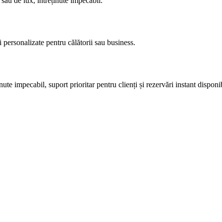
sau de lux, întreținute impecabil.
 personalizate pentru călătorii sau business.
e impecabil, suport prioritar pentru clienți și rezervări instant disponib