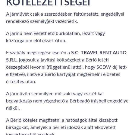
KÖTELEZETTSÉGEI
A járművet csak a szerződésben feltüntetett, engedéllyel
rendelkező személy(ek) vezethetik.
A jármű nem vezethető burkolatlan, lezárt vagy
közforgalom elől elzárt úton.
E szabály megszegése esetén a
S.C. TRAVEL RENT AUTO
S.R.L.
jogosult a javítási költségeket a Bérlő letéti
összegéből levonni (függetlenül attól, hogy SCDW díj lett-
e fizetve), illetve a Bérlő kártyáját megterhelni előzetes
értesítés után.
A járművön semmilyen műszaki vagy esztétikai
beavatkozás nem végezhető a Bérbeadó írásbeli engedélye
nélkül.
A Bérlő köteles megfizetni a hatóságok által kiszabott
bírságokat, amelyek a bérleti időszak alatt elkövetett
jogsértésekből erednek.