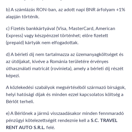
b) A számlázás RON-ban, az adott napi BNR árfolyam +1%
alapján történik.
c) Fizetés bankkártyával (Visa, MasterCard, American
Express) vagy készpénzzel történhet; előre fizetett
(prepaid) kártyák nem elfogadottak.
d) A bérleti díj nem tartalmazza az üzemanyagköltséget és
az útdíjakat, kivéve a Románia területére érvényes
úthasználati matricát (rovinieta), amely a bérleti díj részét
képezi.
A közlekedési szabályok megsértéséből származó bírságok,
helyi hatósági díjak és minden ezzel kapcsolatos költség a
Bérlőt terheli.
e) A Bérlőnek a jármű visszaadásakor minden fennmaradó
pénzügyi kötelezettségét rendeznie kell a
S.C. TRAVEL
RENT AUTO S.R.L.
felé.