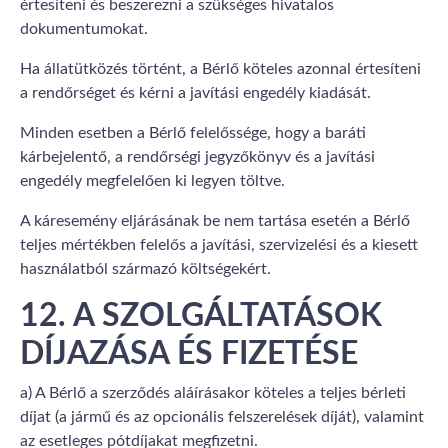
értesíteni és beszerezni a szükséges hivatalos
dokumentumokat.
Ha állatütközés történt, a Bérlő köteles azonnal értesíteni
a rendőrséget és kérni a javítási engedély kiadását.
Minden esetben a Bérlő felelőssége, hogy a baráti
kárbejelentő, a rendőrségi jegyzőkönyv és a javítási
engedély megfelelően ki legyen töltve.
A káresemény eljárásának be nem tartása esetén a Bérlő
teljes mértékben felelős a javítási, szervizelési és a kiesett
használatból származó költségekért.
12. A SZOLGÁLTATÁSOK
DÍJAZÁSA ÉS FIZETÉSE
a) A Bérlő a szerződés aláírásakor köteles a teljes bérleti
díjat (a jármű és az opcionális felszerelések díját), valamint
az esetleges pótdíjakat megfizetni.