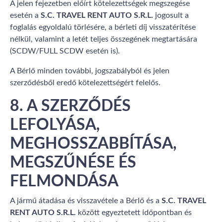
A jelen fejezetben előírt kötelezettségek megszegése
esetén a
S.C. TRAVEL RENT AUTO S.R.L.
jogosult a
foglalás egyoldalú törlésére, a bérleti díj visszatérítése
nélkül, valamint a letét teljes összegének megtartására
(SCDW/FULL SCDW esetén is).
A Bérlő minden további, jogszabályból és jelen
szerződésből eredő kötelezettségért felelős.
8. A SZERZŐDÉS
LEFOLYÁSA,
MEGHOSSZABBÍTÁSA,
MEGSZŰNÉSE ÉS
FELMONDÁSA
A jármű átadása és visszavétele a Bérlő és a
S.C. TRAVEL
RENT AUTO S.R.L.
között egyeztetett időpontban és