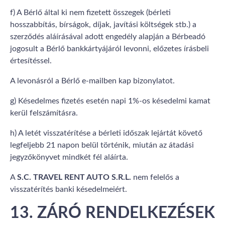
f) A Bérlő által ki nem fizetett összegek (bérleti
hosszabbítás, bírságok, díjak, javítási költségek stb.) a
szerződés aláírásával adott engedély alapján a Bérbeadó
jogosult a Bérlő bankkártyájáról levonni, előzetes írásbeli
értesítéssel.
A levonásról a Bérlő e-mailben kap bizonylatot.
g) Késedelmes fizetés esetén napi 1%-os késedelmi kamat
kerül felszámításra.
h) A letét visszatérítése a bérleti időszak lejártát követő
legfeljebb 21 napon belül történik, miután az átadási
jegyzőkönyvet mindkét fél aláírta.
A
S.C. TRAVEL RENT AUTO S.R.L.
nem felelős a
visszatérítés banki késedelmeiért.
13. ZÁRÓ RENDELKEZÉSEK