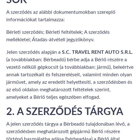
SOK
A szerződés az alábbi dokumentumokban szereplő
információkat tartalmazza:
Bérleti szerződés; Bérleti feltételek; A szerződés
mellékletei; Átadás-átvételi jegyzőkönyv.
Jelen szerződés alapján a
S.C. TRAVEL RENT AUTO S.R.L.
(a továbbiakban: Bérbeadó) bérbe adja a Bérlő részére a
vezető nélküli gépkocsit (a továbbiakban: jármű), beleértve
annak tartozékait és felszereléseit, valamint minden olyan
járművet, amely az eredetit helyettesíti, a szerződésben és
az első oldalon meghatározott feltételek szerint,
amelyeket a Bérlő teljes egészében elfogad.
2. A SZERZŐDÉS TÁRGYA
A jelen szerződés tárgya a Bérbeadó tulajdonában lévő, a
szerződésben meghatározott gépjármű Bérlő részére
történő használatba adása (bérbeadása) a Bérlő által