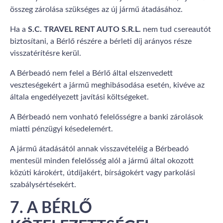
összeg zárolása szükséges az új jármű átadásához.
Ha a
S.C. TRAVEL RENT AUTO S.R.L.
nem tud csereautót
biztosítani, a Bérlő részére a bérleti díj arányos része
visszatérítésre kerül.
A Bérbeadó nem felel a Bérlő által elszenvedett
veszteségekért a jármű meghibásodása esetén, kivéve az
általa engedélyezett javítási költségeket.
A Bérbeadó nem vonható felelősségre a banki zárolások
miatti pénzügyi késedelemért.
A jármű átadásától annak visszavételéig a Bérbeadó
mentesül minden felelősség alól a jármű által okozott
közúti károkért, útdíjakért, bírságokért vagy parkolási
szabálysértésekért.
7. A BÉRLŐ