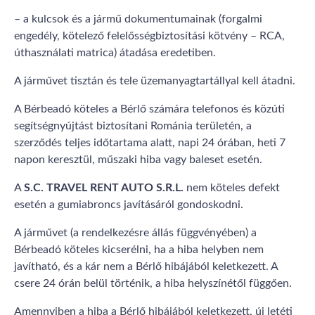
– a kulcsok és a jármű dokumentumainak (forgalmi
engedély, kötelező felelősségbiztosítási kötvény – RCA,
úthasználati matrica) átadása eredetiben.
A járművet tisztán és tele üzemanyagtartállyal kell átadni.
A Bérbeadó köteles a Bérlő számára telefonos és közúti
segítségnyújtást biztosítani Románia területén, a
szerződés teljes időtartama alatt, napi 24 órában, heti 7
napon keresztül, műszaki hiba vagy baleset esetén.
A
S.C. TRAVEL RENT AUTO S.R.L.
nem köteles defekt
esetén a gumiabroncs javításáról gondoskodni.
A járművet (a rendelkezésre állás függvényében) a
Bérbeadó köteles kicserélni, ha a hiba helyben nem
javítható, és a kár nem a Bérlő hibájából keletkezett. A
csere 24 órán belül történik, a hiba helyszínétől függően.
Amennyiben a hiba a Bérlő hibájából keletkezett, új letéti