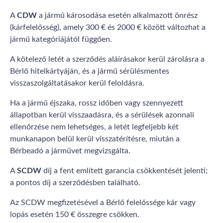
A
CDW
a jármű károsodása esetén alkalmazott önrész
(kárfelelősség), amely 300 € és 2000 € között változhat a
jármű kategóriájától függően.
A kötelező letét a szerződés aláírásakor kerül zárolásra a
Bérlő hitelkártyáján, és a jármű sérülésmentes
visszaszolgáltatásakor kerül feloldásra.
Ha a jármű éjszaka, rossz időben vagy szennyezett
állapotban kerül visszaadásra, és a sérülések azonnali
ellenőrzése nem lehetséges, a letét legfeljebb két
munkanapon belül kerül visszatérítésre, miután a
Bérbeadó a járművet megvizsgálta.
A
SCDW
díj a fent említett garancia csökkentését jelenti;
a pontos díj a szerződésben található.
Az SCDW megfizetésével a Bérlő felelőssége kár vagy
lopás esetén 150 € összegre csökken.