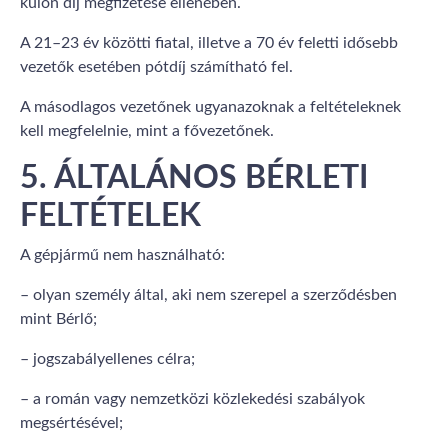
külön díj megfizetése ellenében.
A 21–23 év közötti fiatal, illetve a 70 év feletti idősebb
vezetők esetében pótdíj számítható fel.
A másodlagos vezetőnek ugyanazoknak a feltételeknek
kell megfelelnie, mint a fővezetőnek.
5. ÁLTALÁNOS BÉRLETI
FELTÉTELEK
A gépjármű nem használható:
– olyan személy által, aki nem szerepel a szerződésben
mint Bérlő;
– jogszabályellenes célra;
– a román vagy nemzetközi közlekedési szabályok
megsértésével;