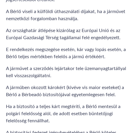
A Bérlő viseli a külföldi úthasználati díjakat, ha a járművet
nemzetközi forgalomban használja.
Az országhatár átlépése kizárólag az Európai Unió és az
Európai Gazdasági Térség tagállamai felé engedélyezett.
E rendelkezés megszegése esetén, kár vagy lopás esetén, a
Bérlő teljes mértékben felelős a jármű értékéért.
A járművet a szerződés lejártakor tele üzemanyagtartállyal
kell visszaszolgáltatni.
A járműben okozott károkért (kivéve vis maior eseteket) a
Bérlő a Bérbeadó biztosítójával egyetemlegesen felel.
Ha a biztosító a teljes kárt megtéríti, a Bérlő mentesül a
polgári felelősség alól, de adott esetben büntetőjogi
felelősség fennállhat.
A biztosítási fedezet igénybevételéhez a Bérlő köteles