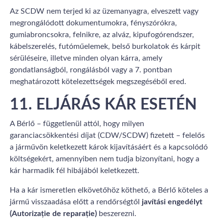
Az SCDW nem terjed ki az üzemanyagra, elveszett vagy
megrongálódott dokumentumokra, fényszórókra,
gumiabroncsokra, felnikre, az alváz, kipufogórendszer,
kábelszerelés, futóműelemek, belső burkolatok és kárpit
sérüléseire, illetve minden olyan kárra, amely
gondatlanságból, rongálásból vagy a 7. pontban
meghatározott kötelezettségek megszegéséből ered.
11. ELJÁRÁS KÁR ESETÉN
A Bérlő – függetlenül attól, hogy milyen
garanciacsökkentési díjat (CDW/SCDW) fizetett – felelős
a járművön keletkezett károk kijavításáért és a kapcsolódó
költségekért, amennyiben nem tudja bizonyítani, hogy a
kár harmadik fél hibájából keletkezett.
Ha a kár ismeretlen elkövetőhöz köthető, a Bérlő köteles a
jármű visszaadása előtt a rendőrségtől
javítási engedélyt
(Autorizație de reparație)
beszerezni.