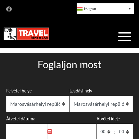
Magyar
Autóbérlés
Foglaljon most
Marosvásárhely
Felvétel helye
Leadási hely
Megbízható autókölcsönző Marosvásárhelyen, modern
flottával és korrekt árakkal. Átvétel a Transilvania
Repülőtéren, gyors és egyszerű foglalással.
Átvétel dátuma
Átvétel ideje
: