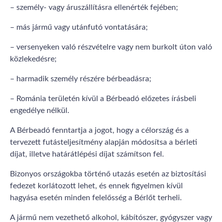
– személy- vagy áruszállításra ellenérték fejében;
– más jármű vagy utánfutó vontatására;
– versenyeken való részvételre vagy nem burkolt úton való
közlekedésre;
– harmadik személy részére bérbeadásra;
– Románia területén kívül a Bérbeadó előzetes írásbeli
engedélye nélkül.
A Bérbeadó fenntartja a jogot, hogy a célország és a
tervezett futásteljesítmény alapján módosítsa a bérleti
díjat, illetve határátlépési díjat számítson fel.
Bizonyos országokba történő utazás esetén az biztosítási
fedezet korlátozott lehet, és ennek figyelmen kívül
hagyása esetén minden felelősség a Bérlőt terheli.
A jármű nem vezethető alkohol, kábítószer, gyógyszer vagy