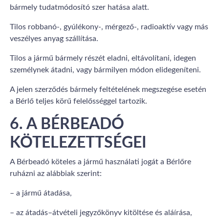
bármely tudatmódosító szer hatása alatt.
Tilos robbanó-, gyúlékony-, mérgező-, radioaktív vagy más
veszélyes anyag szállítása.
Tilos a jármű bármely részét eladni, eltávolítani, idegen
személynek átadni, vagy bármilyen módon elidegeníteni.
A jelen szerződés bármely feltételének megszegése esetén
a Bérlő teljes körű felelősséggel tartozik.
6. A BÉRBEADÓ
KÖTELEZETTSÉGEI
A Bérbeadó köteles a jármű használati jogát a Bérlőre
ruházni az alábbiak szerint:
– a jármű átadása,
– az átadás–átvételi jegyzőkönyv kitöltése és aláírása,