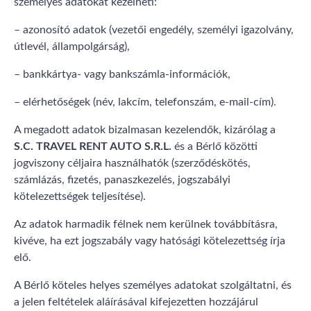
személyes adatokat kezelheti:
– azonosító adatok (vezetői engedély, személyi igazolvány,
útlevél, állampolgárság),
– bankkártya- vagy bankszámla-információk,
– elérhetőségek (név, lakcím, telefonszám, e-mail-cím).
A megadott adatok bizalmasan kezelendők, kizárólag a
S.C. TRAVEL RENT AUTO S.R.L.
és a Bérlő közötti
jogviszony céljaira használhatók (szerződéskötés,
számlázás, fizetés, panaszkezelés, jogszabályi
kötelezettségek teljesítése).
Az adatok harmadik félnek nem kerülnek továbbításra,
kivéve, ha ezt jogszabály vagy hatósági kötelezettség írja
elő.
A Bérlő köteles helyes személyes adatokat szolgáltatni, és
a jelen feltételek aláírásával kifejezetten hozzájárul