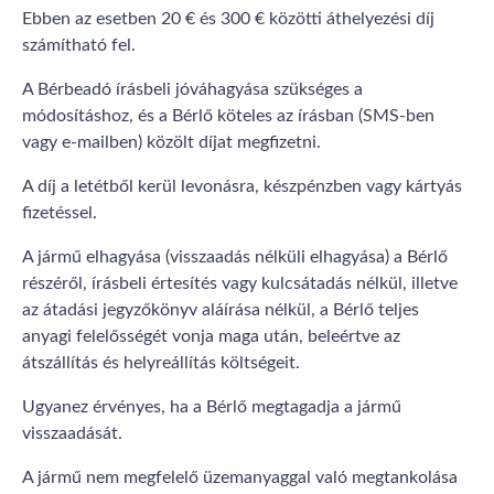
Ebben az esetben 20 € és 300 € közötti áthelyezési díj
számítható fel.
A Bérbeadó írásbeli jóváhagyása szükséges a
módosításhoz, és a Bérlő köteles az írásban (SMS-ben
vagy e-mailben) közölt díjat megfizetni.
A díj a letétből kerül levonásra, készpénzben vagy kártyás
fizetéssel.
A jármű elhagyása (visszaadás nélküli elhagyása) a Bérlő
részéről, írásbeli értesítés vagy kulcsátadás nélkül, illetve
az átadási jegyzőkönyv aláírása nélkül, a Bérlő teljes
anyagi felelősségét vonja maga után, beleértve az
átszállítás és helyreállítás költségeit.
Ugyanez érvényes, ha a Bérlő megtagadja a jármű
visszaadását.
A jármű nem megfelelő üzemanyaggal való megtankolása